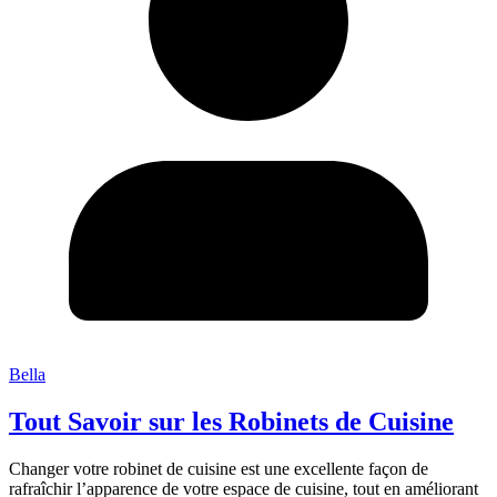
Bella
Tout Savoir sur les Robinets de Cuisine
Changer votre robinet de cuisine est une excellente façon de
rafraîchir l’apparence de votre espace de cuisine, tout en améliorant