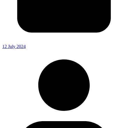
12 July 2024