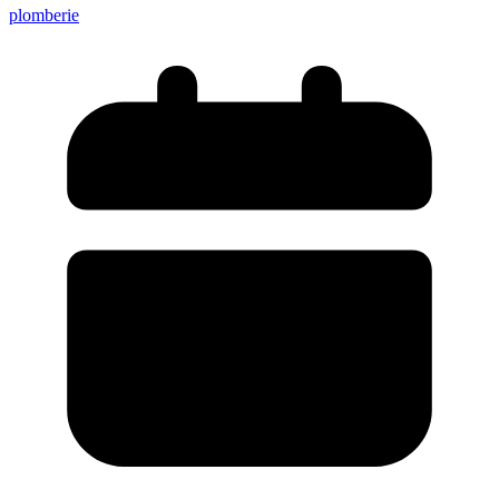
plomberie