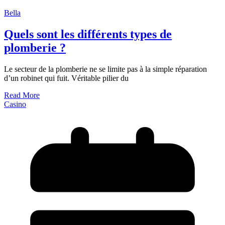
Bella
Quels sont les différents types de
plomberie ?
Le secteur de la plomberie ne se limite pas à la simple réparation
d’un robinet qui fuit. Véritable pilier du
Read More
Casino