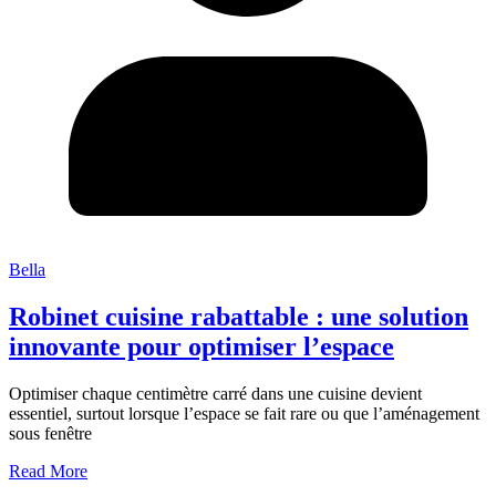
Bella
Robinet cuisine rabattable : une solution
innovante pour optimiser l’espace
Optimiser chaque centimètre carré dans une cuisine devient
essentiel, surtout lorsque l’espace se fait rare ou que l’aménagement
sous fenêtre
Read More