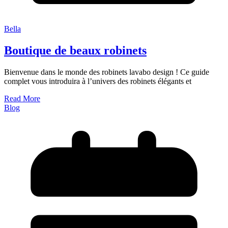
Bella
Boutique de beaux robinets
Bienvenue dans le monde des robinets lavabo design ! Ce guide
complet vous introduira à l’univers des robinets élégants et
Read More
Blog