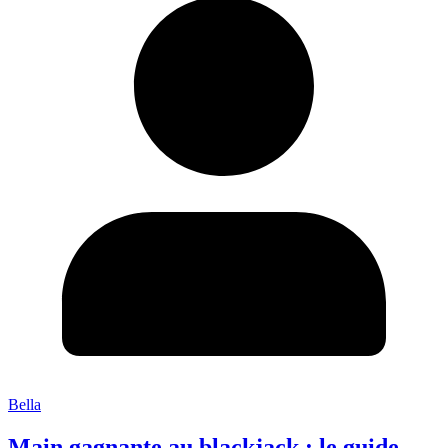
Bella
Main gagnante au blackjack : le guide