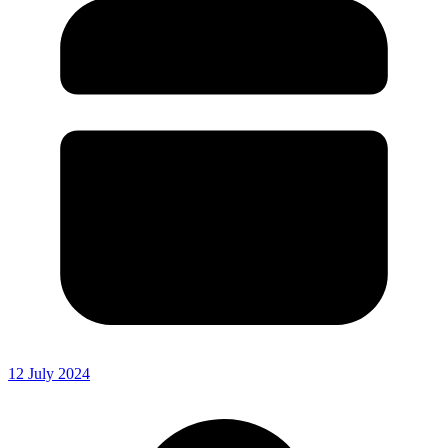
12 July 2024